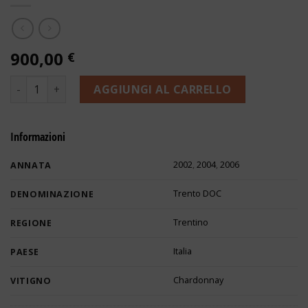
900,00
€
Trento DOC "Perlé" Sboccatura Recente 2002, 2004, 2006 - F
AGGIUNGI AL CARRELLO
Informazioni
2002
,
2004
,
2006
ANNATA
Trento DOC
DENOMINAZIONE
Trentino
REGIONE
Italia
PAESE
Chardonnay
VITIGNO