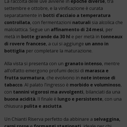
La raccolta delle uve avviene in
epoche diverse
, tra
settembre e ottobre, e la vinificazione è curata
separatamente in
botti d’acciaio a temperatura
controllata
, con fermentazioni
naturali
sia alcolica che
malolattica. Segue un
affinamento di 24 mesi
, per
metà in
botte grande da 30 hl
e per metà in
tonneaux
di rovere francese
, a cui si aggiunge
un anno in
bottiglia
per completare la maturazione.
Alla vista si presenta con un
granato intenso
, mentre
all’olfatto emergono profumi decisi di
marasca e
frutta surmatura
, che evolvono in
note intense di
tabacco
. Al palato l’ingresso è
morbido e voluminoso
,
con
tannini vigorosi ma avvolgenti
, bilanciati da una
buona acidità
. Il finale è
lungo e persistente
, con una
chiusura
pulita e asciutta
.
Un Chianti Riserva perfetto da abbinare a
selvaggina,
carni rosse
e
formaggi stagionati
, ideale per chi