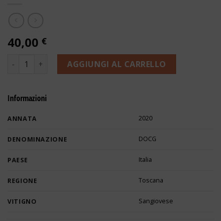
40,00
€
Tenuta di Campriano Chianti Riserva 2020 - Buccia Nera qua
AGGIUNGI AL CARRELLO
Informazioni
2020
ANNATA
DOCG
DENOMINAZIONE
Italia
PAESE
Toscana
REGIONE
Sangiovese
VITIGNO