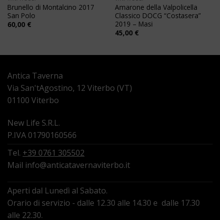
Brunello di Montalcino 2017
Amarone della Valpolicella
San Polo
Classico DOCG “Costasera”
2019 – Masi
60,00
€
45,00
€
Antica Taverna
Via San'tAgostino, 12 Viterbo (VT)
01100 Viterbo
New Life S.R.L.
P.IVA 01790160566
Tel.
+39 0761 305502
Mail
info@anticatavernaviterbo.it
Aperti dal Lunedì al Sabato.
Orario di servizio - dalle 12.30 alle 14.30 e dalle 17.30
alle 22.30.