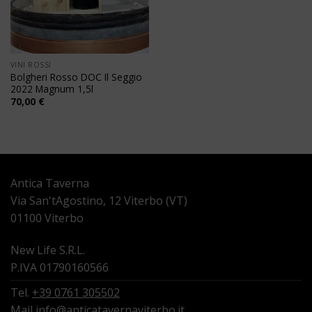
VINI ROSSI
Bolgheri Rosso DOC Il Seggio
2022 Magnum 1,5l
70,00
€
Antica Taverna
Via San'tAgostino, 12 Viterbo (VT)
01100 Viterbo
New Life S.R.L.
P.IVA 01790160566
Tel.
+39 0761 305502
Mail
info@anticatavernaviterbo.it